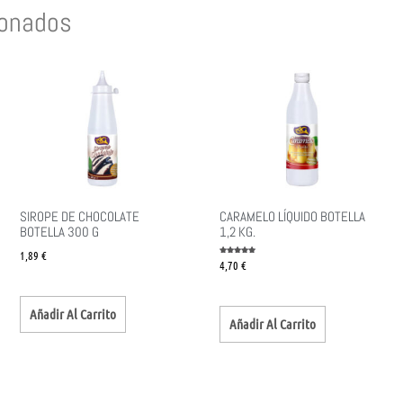
ionados
SIROPE DE CHOCOLATE
CARAMELO LÍQUIDO BOTELLA
BOTELLA 300 G
1,2 KG.
1,89
€
Valorado
4,70
€
con
5.00
de 5
Añadir Al Carrito
Añadir Al Carrito