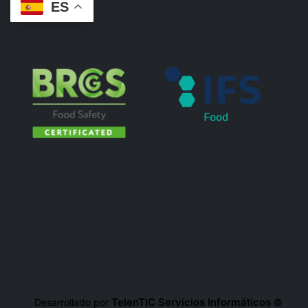
ES
TelenTIC Servicios Informáticos
Desarrollado por
©