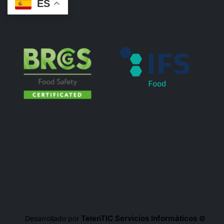
ES
TelenTIC Servicios Informáticos
Desarrollado por
©